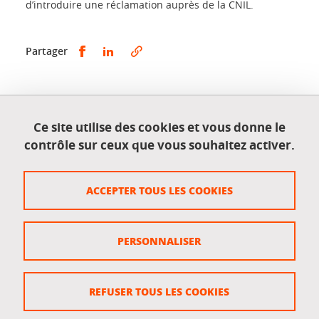
d’introduire une réclamation auprès de la CNIL.
Partager sur Facebook
Partager sur LinkedIn
Partager
Publié le 20 mars 2024
Mis à jour le 20 mars 2024
Ce site utilise des cookies et vous donne le
contrôle sur ceux que vous souhaitez activer.
ACCEPTER TOUS LES COOKIES
Crédits
Mentions légales
PERSONNALISER
Données personnelles
Politique de protection des données
REFUSER TOUS LES COOKIES
Gestion des cookies